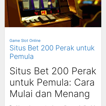
Game Slot Online
Situs Bet 200 Perak untuk
Pemula
Situs Bet 200 Perak
untuk Pemula: Cara
Mulai dan Menang