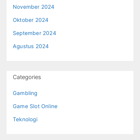
November 2024
Oktober 2024
September 2024
Agustus 2024
Categories
Gambling
Game Slot Online
Teknologi