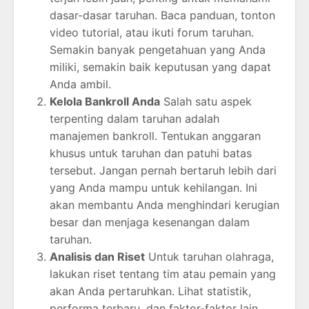
dasar-dasar taruhan. Baca panduan, tonton
video tutorial, atau ikuti forum taruhan.
Semakin banyak pengetahuan yang Anda
miliki, semakin baik keputusan yang dapat
Anda ambil.
Kelola Bankroll Anda
Salah satu aspek
terpenting dalam taruhan adalah
manajemen bankroll. Tentukan anggaran
khusus untuk taruhan dan patuhi batas
tersebut. Jangan pernah bertaruh lebih dari
yang Anda mampu untuk kehilangan. Ini
akan membantu Anda menghindari kerugian
besar dan menjaga kesenangan dalam
taruhan.
Analisis dan Riset
Untuk taruhan olahraga,
lakukan riset tentang tim atau pemain yang
akan Anda pertaruhkan. Lihat statistik,
performa terbaru, dan faktor-faktor lain