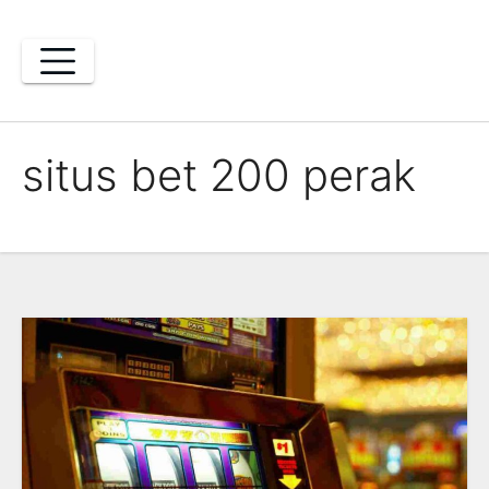
Skip
to
content
situs bet 200 perak