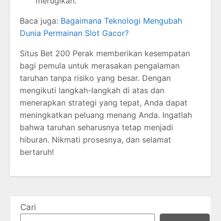
merugikan.
Baca juga:
Bagaimana Teknologi Mengubah
Dunia Permainan Slot Gacor?
Situs Bet 200 Perak memberikan kesempatan
bagi pemula untuk merasakan pengalaman
taruhan tanpa risiko yang besar. Dengan
mengikuti langkah-langkah di atas dan
menerapkan strategi yang tepat, Anda dapat
meningkatkan peluang menang Anda. Ingatlah
bahwa taruhan seharusnya tetap menjadi
hiburan. Nikmati prosesnya, dan selamat
bertaruh!
Cari