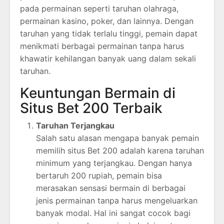
pada permainan seperti taruhan olahraga,
permainan kasino, poker, dan lainnya. Dengan
taruhan yang tidak terlalu tinggi, pemain dapat
menikmati berbagai permainan tanpa harus
khawatir kehilangan banyak uang dalam sekali
taruhan.
Keuntungan Bermain di
Situs Bet 200 Terbaik
Taruhan Terjangkau
Salah satu alasan mengapa banyak pemain
memilih situs Bet 200 adalah karena taruhan
minimum yang terjangkau. Dengan hanya
bertaruh 200 rupiah, pemain bisa
merasakan sensasi bermain di berbagai
jenis permainan tanpa harus mengeluarkan
banyak modal. Hal ini sangat cocok bagi