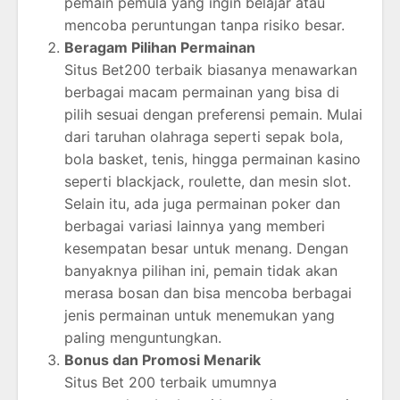
pemain pemula yang ingin belajar atau
mencoba peruntungan tanpa risiko besar.
Beragam Pilihan Permainan
Situs Bet200 terbaik biasanya menawarkan
berbagai macam permainan yang bisa di
pilih sesuai dengan preferensi pemain. Mulai
dari taruhan olahraga seperti sepak bola,
bola basket, tenis, hingga permainan kasino
seperti blackjack, roulette, dan mesin slot.
Selain itu, ada juga permainan poker dan
berbagai variasi lainnya yang memberi
kesempatan besar untuk menang. Dengan
banyaknya pilihan ini, pemain tidak akan
merasa bosan dan bisa mencoba berbagai
jenis permainan untuk menemukan yang
paling menguntungkan.
Bonus dan Promosi Menarik
Situs Bet 200 terbaik umumnya