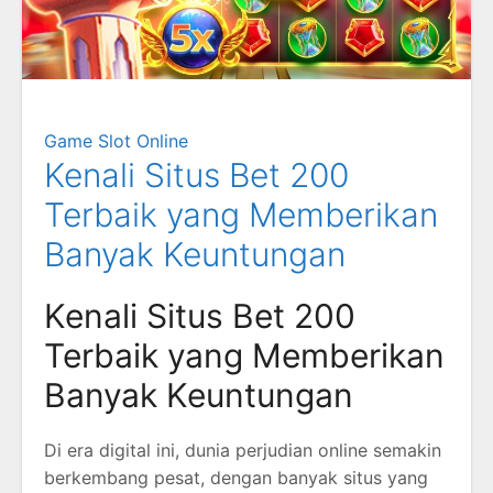
Game Slot Online
Kenali Situs Bet 200
Terbaik yang Memberikan
Banyak Keuntungan
Kenali Situs Bet 200
Terbaik yang Memberikan
Banyak Keuntungan
Di era digital ini, dunia perjudian online semakin
berkembang pesat, dengan banyak situs yang