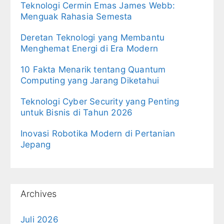
Teknologi Cermin Emas James Webb:
Menguak Rahasia Semesta
Deretan Teknologi yang Membantu
Menghemat Energi di Era Modern
10 Fakta Menarik tentang Quantum
Computing yang Jarang Diketahui
Teknologi Cyber Security yang Penting
untuk Bisnis di Tahun 2026
Inovasi Robotika Modern di Pertanian
Jepang
Archives
Juli 2026