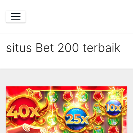
Skip
to
content
situs Bet 200 terbaik