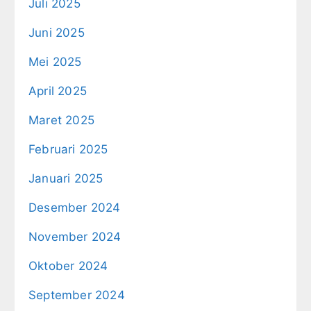
Juli 2025
Juni 2025
Mei 2025
April 2025
Maret 2025
Februari 2025
Januari 2025
Desember 2024
November 2024
Oktober 2024
September 2024