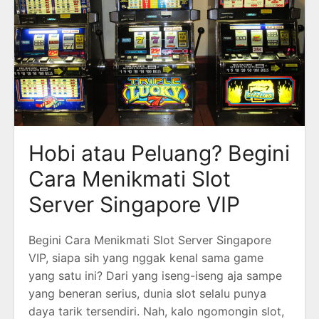
Hobi atau Peluang? Begini
Cara Menikmati Slot
Server Singapore VIP
Begini Cara Menikmati Slot Server Singapore
VIP, siapa sih yang nggak kenal sama game
yang satu ini? Dari yang iseng-iseng aja sampe
yang beneran serius, dunia slot selalu punya
daya tarik tersendiri. Nah, kalo ngomongin slot,