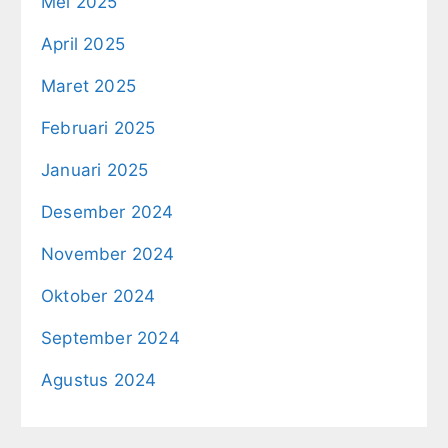
Mei 2025
April 2025
Maret 2025
Februari 2025
Januari 2025
Desember 2024
November 2024
Oktober 2024
September 2024
Agustus 2024