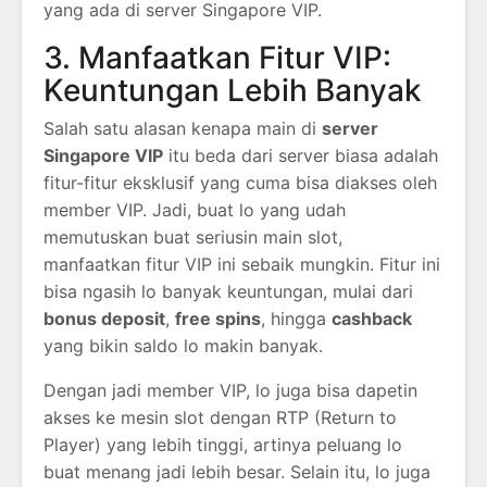
yang ada di server Singapore VIP.
3. Manfaatkan Fitur VIP:
Keuntungan Lebih Banyak
Salah satu alasan kenapa main di
server
Singapore VIP
itu beda dari server biasa adalah
fitur-fitur eksklusif yang cuma bisa diakses oleh
member VIP. Jadi, buat lo yang udah
memutuskan buat seriusin main slot,
manfaatkan fitur VIP ini sebaik mungkin. Fitur ini
bisa ngasih lo banyak keuntungan, mulai dari
bonus deposit
,
free spins
, hingga
cashback
yang bikin saldo lo makin banyak.
Dengan jadi member VIP, lo juga bisa dapetin
akses ke mesin slot dengan RTP (Return to
Player) yang lebih tinggi, artinya peluang lo
buat menang jadi lebih besar. Selain itu, lo juga