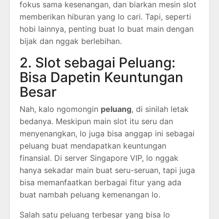
fokus sama kesenangan, dan biarkan mesin slot
memberikan hiburan yang lo cari. Tapi, seperti
hobi lainnya, penting buat lo buat main dengan
bijak dan nggak berlebihan.
2. Slot sebagai Peluang:
Bisa Dapetin Keuntungan
Besar
Nah, kalo ngomongin
peluang
, di sinilah letak
bedanya. Meskipun main slot itu seru dan
menyenangkan, lo juga bisa anggap ini sebagai
peluang buat mendapatkan keuntungan
finansial. Di server Singapore VIP, lo nggak
hanya sekadar main buat seru-seruan, tapi juga
bisa memanfaatkan berbagai fitur yang ada
buat nambah peluang kemenangan lo.
Salah satu peluang terbesar yang bisa lo