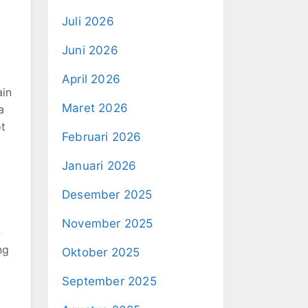
Juli 2026
Juni 2026
April 2026
ain
Maret 2026
a
t
Februari 2026
Januari 2026
Desember 2025
November 2025
-
ng
Oktober 2025
September 2025