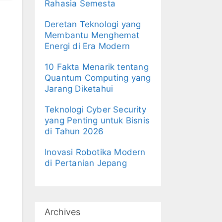
Rahasia Semesta
Deretan Teknologi yang
Membantu Menghemat
Energi di Era Modern
10 Fakta Menarik tentang
Quantum Computing yang
Jarang Diketahui
Teknologi Cyber Security
yang Penting untuk Bisnis
di Tahun 2026
Inovasi Robotika Modern
di Pertanian Jepang
Archives