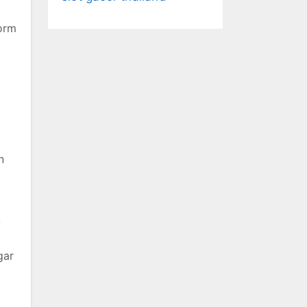
form
n
u
gar