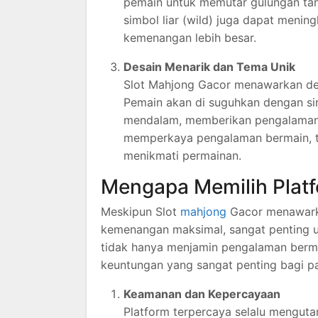
pemain untuk memutar gulungan tan
simbol liar (wild) juga dapat meni
kemenangan lebih besar.
Desain Menarik dan Tema Unik
Slot Mahjong Gacor menawarkan des
Pemain akan di suguhkan dengan si
mendalam, memberikan pengalaman b
memperkaya pengalaman bermain, t
menikmati permainan.
Mengapa Memilih Plat
Meskipun Slot
mahjong
Gacor menawarka
kemenangan maksimal, sangat penting un
tidak hanya menjamin pengalaman berm
keuntungan yang sangat penting bagi p
Keamanan dan Kepercayaan
Platform terpercaya selalu mengut