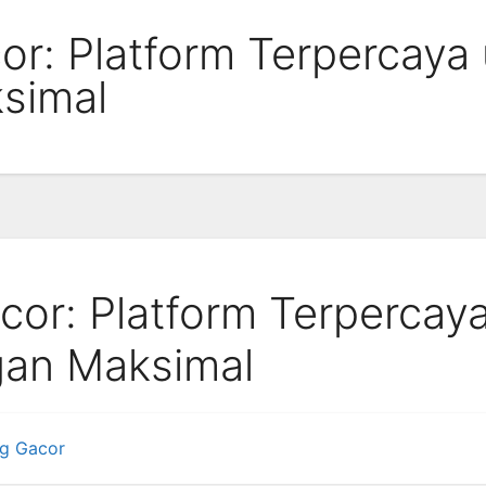
or: Platform Terpercaya
simal
cor: Platform Terpercay
an Maksimal
ng Gacor