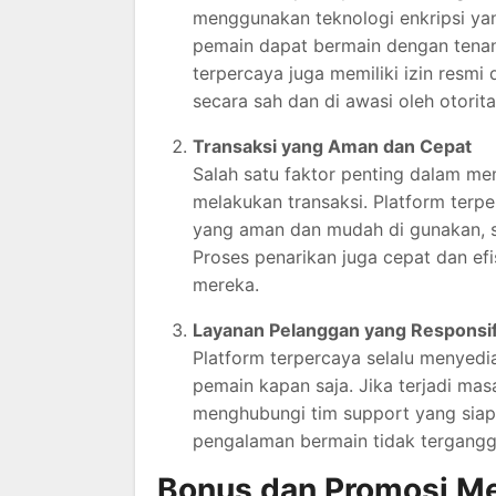
menggunakan teknologi enkripsi yan
pemain dapat bermain dengan tenang
terpercaya juga memiliki izin resm
secara sah dan di awasi oleh otorit
Transaksi yang Aman dan Cepat
Salah satu faktor penting dalam m
melakukan transaksi. Platform ter
yang aman dan mudah di gunakan, se
Proses penarikan juga cepat dan e
mereka.
Layanan Pelanggan yang Responsi
Platform terpercaya selalu menyed
pemain kapan saja. Jika terjadi mas
menghubungi tim support yang siap 
pengalaman bermain tidak tergangg
Bonus dan Promosi Me