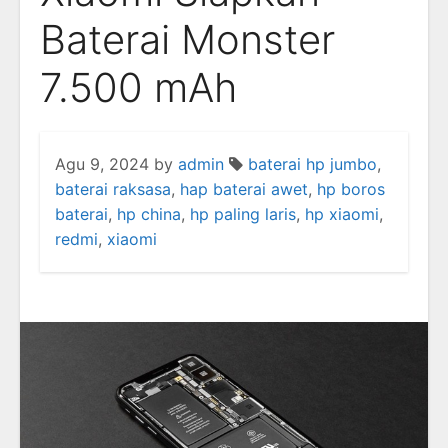
Baterai Monster
7.500 mAh
Agu 9, 2024
by
admin
baterai hp jumbo
,
baterai raksasa
,
hap baterai awet
,
hp boros
baterai
,
hp china
,
hp paling laris
,
hp xiaomi
,
redmi
,
xiaomi